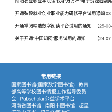
南阳农业职业学院读书月“万方杯”电子资源检索
【25-04
开通弘毅就业创业职业能力研修平台试用通知
【25-03
开通掌阅精选数字阅读平台试用的通知
【25-03
关于开通“中国知网”服务试用的通知
【24-07
常用链接
国家图书馆(国家数字图书馆)
教育
部高等学校图书情报工作指导委员
会
Pubscholar公益学术平台
河南省图书馆
南阳市图书馆
超星