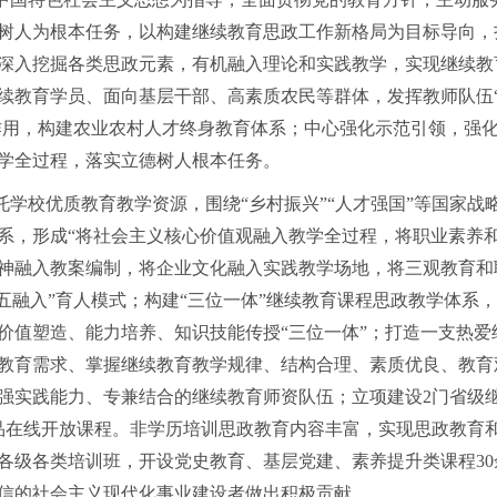
树人为根本任务，以构建继续教育思政工作新格局为目标导向，
深入挖掘各类思政元素，有机融入理论和实践教学，实现继续教
续教育学员、面向基层干部、高素质农民等群体，发挥教师队伍“
”作用，构建农业农村人才终身教育体系；中心强化示范引领，强
学全过程，落实立德树人根本任务。
托学校优质教育教学资源，围绕“乡村振兴”“人才强国”等国家战
系，形成“将社会主义核心价值观融入教学全过程，将职业素养
神融入教案编制，将企业文化融入实践教学场地，将三观教育和
“五融入”育人模式；构建“三位一体”继续教育课程思政教学体系
价值塑造、能力培养、知识技能传授“三位一体”；打造一支热爱
教育需求、掌握继续教育教学规律、结构合理、素质优良、教育
强实践能力、专兼结合的继续教育师资队伍；立项建设2门省级
品在线开放课程。非学历培训思政教育内容丰富，实现思政教育
各级各类培训班，开设党史教育、基层党建、素养提升类课程3
信的社会主义现代化事业建设者做出积极贡献。