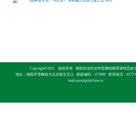
《园林苗木生产与经营》 课程融入思政元素汇总.docx
Copyright©2021 版权所有 南阳农业职业学院继续教育课程思
地址：南阳市雪枫路与北京路交叉口 邮政编码：473000 联系电话：0377-603
mail:nynxjxjyb@sina.cn