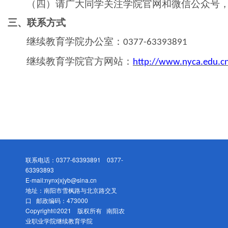
（四）请广大同学关注学院官网和微信公众号
三、联系方式
继续教育学院办公室：
0377-63393891
继续教育学院官方网站：
http://www.nyca.edu.cn
南
联系电话：0377-63393891 0377-
63393893
E-mail:nynxjxjyb@sina.cn
地址：南阳市雪枫路与北京路交叉
口 邮政编码：473000
Copyright©2021 版权所有 南阳农
业职业学院继续教育学院