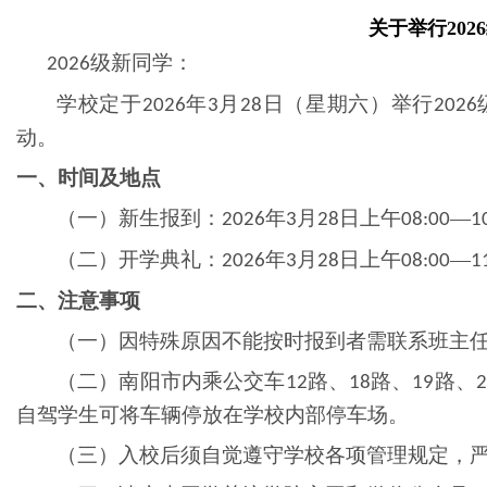
关于举行
20
级新同学：
202
6
学校定于
年
月
日（星期六）举行
202
6
3
2
8
202
6
动。
一、时间及地点
（一）新生报到：
年
月
日上午
—
202
6
3
2
8
08:00
1
（二）开学典礼：
年
月
日上午
—
202
6
3
2
8
08:00
1
二、注意事项
（一）因特殊原因不能按时报到者需联系班主
（二）南阳市内乘公交车
路、
路、
路、
12
18
19
2
自驾学生可将车辆停放在学校内部停车场。
（三）入校后须自觉遵守学校各项管理规定，