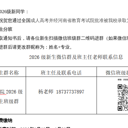
2026级新同学：
祝贺您通过全国
成人高考并经河南省
教育考试院
批准被我校录取
生分班
取通知书后，请各位新生扫描
微信班级群二维码
进群
（如果微信
进群后请更改群昵称为：姓名+专业。
费缴纳