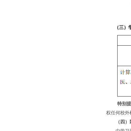
（三）
特别
权任何校外
（四）
由学习