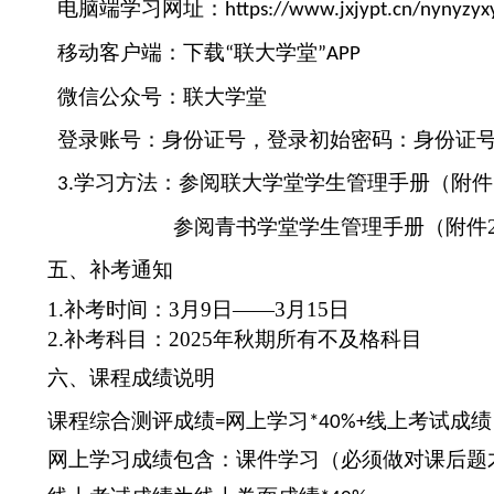
电脑端学习网址：
https://www.jxjypt.cn/nynyzyx
移动客户端：下载
联大学堂
“
”APP
微信公众号：联大学堂
登录账号：身份证号，登录初始密码：身份证
学习方法
：参阅联大学堂学生管理手册（附件
3.
参阅青书学堂学生管理手册（附件
五、补考通知
1.补考时间：
3
月
9
日
——
3
月
1
5
日
2.补考科目：
2025年
秋
期所有不及格科目
六、课程成绩说明
课程综合测评成绩
网上学习
线上考试成绩
=
*40%+
网上学习成绩包含：课件学习（必须做对课后题