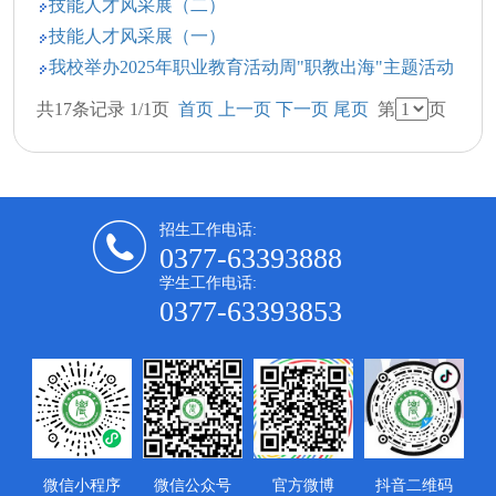
技能人才风采展（二）
技能人才风采展（一）
我校举办2025年职业教育活动周"职教出海"主题活动
共17条记录 1/1页
首页
上一页
下一页
尾页
第
页
招生工作电话:
0377-63393888
学生工作电话:
0377-63393853
微信小程序
微信公众号
官方微博
抖音二维码