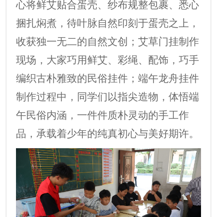
心将鲜艾贴合蛋壳、纱布规整包裹、悉心
捆扎焖煮，待叶脉自然印刻于蛋壳之上，
收获独一无二的自然文创；艾草门挂制作
现场，大家巧用鲜艾、彩绳、配饰，巧手
编织古朴雅致的民俗挂件；端午龙舟挂件
制作过程中，同学们以指尖造物，体悟端
午民俗内涵，一件件质朴灵动的手工作
品，承载着少年的纯真初心与美好期许。