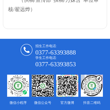
（供稿/宣传部 撰稿/万姝含 单位审
核/翟远烨）
招生工作电话:
0377-63393888
学生工作电话:
0377-63393853
微信小程序
微信公众号
官方微博
抖音二维码