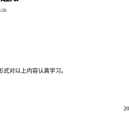
4:26
形式对以上内容认真学习。
党委宣
2