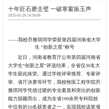
十年匠石磨圭璧 一破寒窗振玉声
2025-05-29 14:58:06
——我校
乔雅琪
同学荣获第四届河南省大学
生
“创新之星”称号
近日，河南省教育厅公布第四届河南省
大学生
“创新之星”评选结果，全省仅30名大
学生获此殊荣。
通过学校
评审推荐
、
专家评
审、
省厅决赛等环节
，
我校
牧医工程学院
乔
雅琪
同学凭借
过硬的专业素质和
突出的创新
能力脱颖而出，成为全省
100余所专科院校
中仅有的10名获奖者之一，实现
我校
该奖项