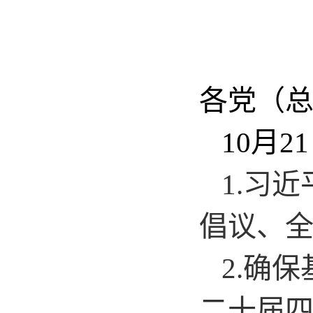
各党（
10月
1.习
倡议、
2.确
二十届