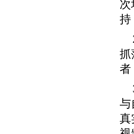
次
持
抓
者
与
真
视