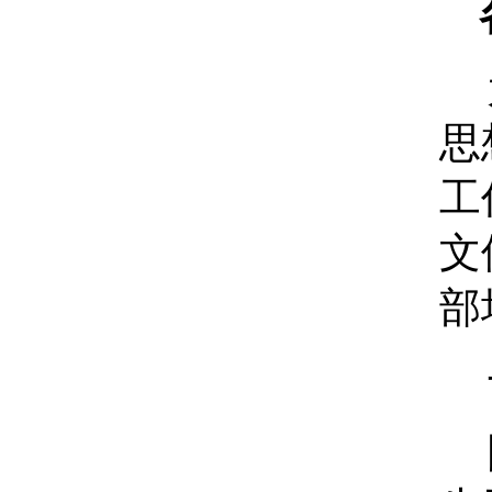
思
工
文
部