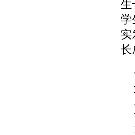
生
学
实
长