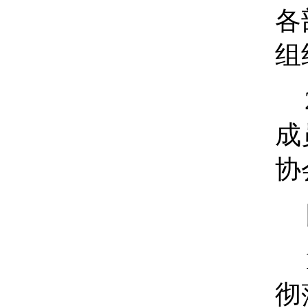
各
组
成
协
彻