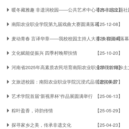
暖冬藏雅趣 非遗润校园——公共艺术中心举办非遗主题社
【25-12-22】
南阳农业职业学院第九届戏曲大赛圆满落幕
【25-12-08】
麦动青春 言译华章——我校校园主持人大赛 决赛圆满落幕
【25-12-04】
文化赋能促振兴 四季村晚帮扶情
【25-10-20】
河南省2025年高素质农民培育南阳农业职业学院首期乡
【25-10-18】
文旅进校园：南阳农业职业学院沉浸式品非遗赏美景
【25-09-27】
艺术学院首届“新视界杯”作品展圆满举行
【25-06-13】
粽叶盈香，诗韵传情
【25-05-29】
探寻家乡之美，传承非遗文化
【25-04-23】